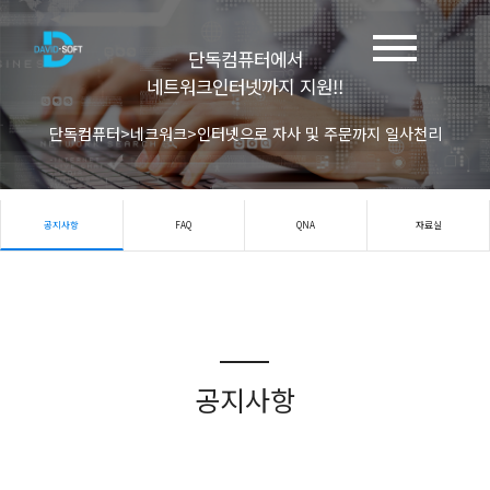
단독컴퓨터에서
네트워크인터넷까지 지원!!
단독컴퓨터>네크워크>인터넷으로 자사 및 주문까지 일사천리
공지사항
FAQ
QNA
자료실
공지사항