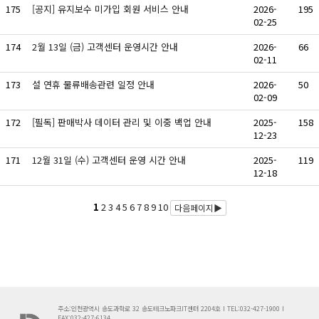
175
[공지] 유지보수 미가입 회원 서비스 안내
2026-
195
02-25
174
2월 13일 (금) 고객센터 운영시간 안내
2026-
66
02-11
173
설 연휴 물류배송관련 일정 안내
2026-
50
02-09
172
[필독] 판매박사 데이터 관리 및 이중 백업 안내
2025-
158
12-23
171
12월 31일 (수) 고객센터 운영 시간 안내
2025-
119
12-18
1
2
3
4
5
6
7
8
9
10
다음페이지▶
주소:인천광역시 송도과학로 32 송도테크노파크IT센터 2204호 I TEL:032-427-1900 I
FAX:032-427-6134