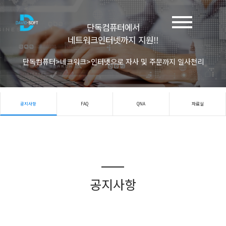
단독컴퓨터에서
네트워크인터넷까지 지원!!
단독컴퓨터>네크워크>인터넷으로 자사 및 주문까지 일사천리
공지사항
FAQ
QNA
자료실
공지사항